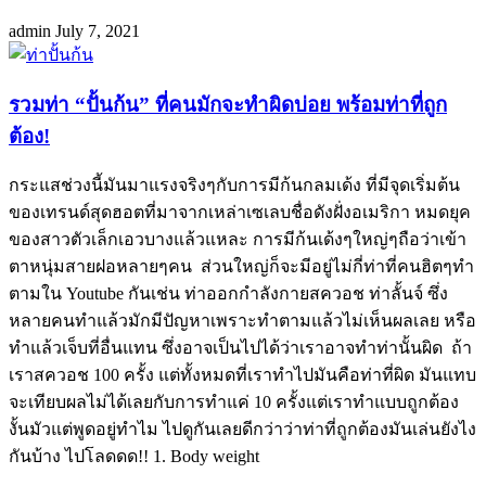
admin
July 7, 2021
รวมท่า “ปั้นก้น” ที่คนมักจะทำผิดบ่อย พร้อมท่าที่ถูก
ต้อง!
กระแสช่วงนี้มันมาแรงจริงๆกับการมีก้นกลมเด้ง ที่มีจุดเริ่มต้น
ของเทรนด์สุดฮอตที่มาจากเหล่าเซเลบชื่อดังฝั่งอเมริกา หมดยุค
ของสาวตัวเล็กเอวบางแล้วแหละ การมีก้นเด้งๆใหญ่ๆถือว่าเข้า
ตาหนุ่มสายฝอหลายๆคน ส่วนใหญ่ก็จะมีอยู่ไม่กี่ท่าที่คนฮิตๆทำ
ตามใน Youtube กันเช่น ท่าออกกำลังกายสควอช ท่าลั้นจ์ ซึ่ง
หลายคนทำแล้วมักมีปัญหาเพราะทำตามแล้วไม่เห็นผลเลย หรือ
ทำแล้วเจ็บที่อื่นแทน ซึ่งอาจเป็นไปได้ว่าเราอาจทำท่านั้นผิด ถ้า
เราสควอช 100 ครั้ง แต่ทั้งหมดที่เราทำไปมันคือท่าที่ผิด มันแทบ
จะเทียบผลไม่ได้เลยกับการทำแค่ 10 ครั้งแต่เราทำแบบถูกต้อง
งั้นมัวแต่พูดอยู่ทำไม ไปดูกันเลยดีกว่าว่าท่าที่ถูกต้องมันเล่นยังไง
กันบ้าง ไปโลดดด!! 1. Body weight