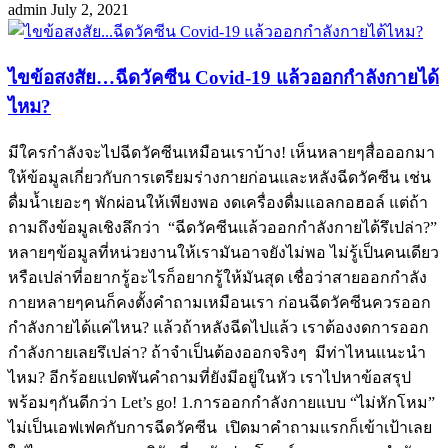
admin
July 2, 2021
ไขข้อสงสัย…ฉีดวัคซีน Covid-19 แล้วออกกำลังกายได้
ไหม?
มีใครกำลังจะไปฉีดวัคซีนเหมือนเราบ้าง! เห็นหลายๆสื่อออกมา
ให้ข้อมูลเกี่ยวกับการเตรียมร่างกายก่อนและหลังฉีดวัคซีน เช่น
ดื่มน้ำเยอะๆ พักผ่อนให้เพียงพอ งดเครื่องดื่มแอลกอฮอล์ แต่ถ้า
ถามถึงข้อมูลเชิงลึกว่า “ฉีดวัคซีนแล้วออกกำลังกายได้รึเปล่า?”
หลายๆข้อมูลที่หน่วยงานให้เรามันอาจยังไม่พอ ไม่รู้เป็นคนเดียว
หรือเปล่าที่อยากรู้อะไรก็อยากรู้ให้มันสุด เชื่อว่าสายออกกำลัง
กายหลายๆคนก็คงตั้งคำถามเหมือนเรา ก่อนฉีดวัคซีนควรออก
กำลังกายได้แค่ไหน? แล้วถ้าหลังฉีดไปแล้ว เราต้องงดการออก
กำลังกายเลยรึเปล่า? ถ้าจำเป็นต้องออกจริงๆ มีท่าไหนแนะนำ
ไหม? อีกร้อยแปดพันคำถามที่ยังมีอยู่ในหัว เราไปหาข้อสรุป
พร้อมๆกันดีกว่า Let’s go! 1.การออกกำลังกายแบบ “ไม่หักโหม”
ไม่เป็นเอฟเฟคกับการฉีดวัคซีน เปิดมาคำถามแรกก็เข้าเป้าเลย