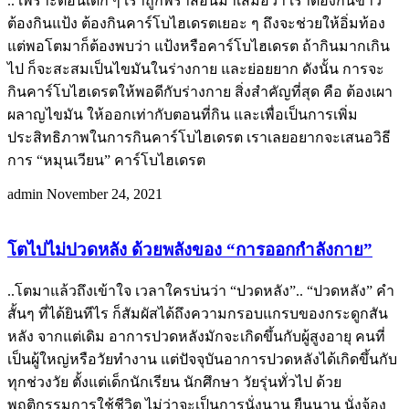
.. เพราะตอนเด็ก ๆ เราถูกพร่ำสอนมาเสมอว่า เราต้องกินข้าว
ต้องกินแป้ง ต้องกินคาร์โบไฮเดรตเยอะ ๆ ถึงจะช่วยให้อิ่มท้อง
แต่พอโตมาก็ต้องพบว่า แป้งหรือคาร์โบไฮเดรต ถ้ากินมากเกิน
ไป ก็จะสะสมเป็นไขมันในร่างกาย และย่อยยาก ดังนั้น การจะ
กินคาร์โบไฮเดรตให้พอดีกับร่างกาย สิ่งสำคัญที่สุด คือ ต้องเผา
ผลาญไขมัน ให้ออกเท่ากับตอนที่กิน และเพื่อเป็นการเพิ่ม
ประสิทธิภาพในการกินคาร์โบไฮเดรต เราเลยอยากจะเสนอวิธี
การ “หมุนเวียน” คาร์โบไฮเดรต
admin
November 24, 2021
โตไปไม่ปวดหลัง ด้วยพลังของ “การออกกำลังกาย”
..โตมาแล้วถึงเข้าใจ เวลาใครบ่นว่า “ปวดหลัง”.. “ปวดหลัง” คำ
สั้นๆ ที่ได้ยินทีไร ก็สัมผัสได้ถึงความกรอบแกรบของกระดูกสัน
หลัง จากแต่เดิม อาการปวดหลังมักจะเกิดขึ้นกับผู้สูงอายุ คนที่
เป็นผู้ใหญ่หรือวัยทำงาน แต่ปัจจุบันอาการปวดหลังได้เกิดขึ้นกับ
ทุกช่วงวัย ตั้งแต่เด็กนักเรียน นักศึกษา วัยรุ่นทั่วไป ด้วย
พฤติกรรมการใช้ชีวิต ไม่ว่าจะเป็นการนั่งนาน ยืนนาน นั่งจ้อง