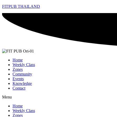
FITPUB THAILAND
Home
Weekly Class
Zones
Community
Events
Knowledge
Contact
Menu
Home
Weekly Class
Zones