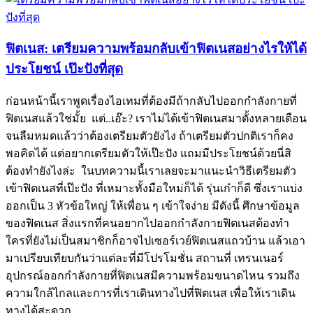
ฟิตเนส: เตรียมความพร้อมกลับเข้าฟิตเนสอย่างไรให้ได้
ประโยชน์ เป๊ะปังที่สุด
ก่อนหน้านี้เราพูดเรื่องไอเทมที่ต้องมีถ้ากลับไปออกกำลังกายที่
ฟิตเนสแล้วใช่มั้ย แต่..เอ๊ะ? เราไม่ได้เข้าฟิตเนสมาตั้งหลายเดือน
จนลืมหมดแล้วว่าต้องเตรียมตัวยังไง ถ้าเตรียมตัวปกติเราก็คง
พอคิดได้ แต่อยากเตรียมตัวให้เป๊ะปัง แถมมีประโยชน์ด้วยนี่สิ
ต้องทำยังไงล่ะ ในบทความนี้เราเลยจะมาแนะนำวิธีเตรียมตัว
เข้าฟิตเนสที่เป๊ะปัง ที่เหมาะทั้งมือใหม่ก็ได้ รุ่นเก๋าก็ดี ซึ่งเราแบ่ง
ออกเป็น 3 หัวข้อใหญ่ ให้เพื่อน ๆ เข้าใจง่าย มีดังนี้ ศึกษาข้อมูล
ของฟิตเนส สิ่งแรกที่คนอยากไปออกกำลังกายฟิตเนสต้องทำ
ใครที่ยังไม่เป็นสมาชิกก็อาจไปเซอร์เวย์ฟิตเนสแถวบ้าน แล้วเอา
มาเปรียบเทียบกันว่าแต่ละที่มีโปรโมชั่น สถานที่ เทรนเนอร์
อุปกรณ์ออกกำลังกายที่ฟิตเนสมีความพร้อมขนาดไหน รวมถึง
ความใกล้ไกลและการที่เราเดินทางไปที่ฟิตเนส เพื่อให้เราเดิน
ทางได้สะดวก