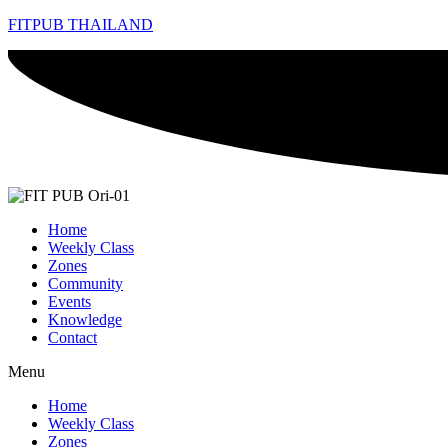
FITPUB THAILAND
Home
Weekly Class
Zones
Community
Events
Knowledge
Contact
Menu
Home
Weekly Class
Zones