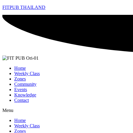
FITPUB THAILAND
Home
Weekly Class
Zones
Community
Events
Knowledge
Contact
Menu
Home
Weekly Class
Zones