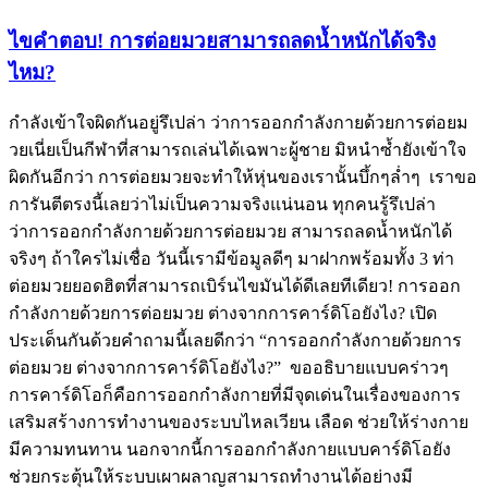
ไขคำตอบ! การต่อยมวยสามารถลดน้ำหนักได้จริง
ไหม?
กำลังเข้าใจผิดกันอยู่รึเปล่า ว่าการออกกำลังกายด้วยการต่อยม
วยเนี่ยเป็นกีฬาที่สามารถเล่นได้เฉพาะผู้ชาย มิหนำซ้ำยังเข้าใจ
ผิดกันอีกว่า การต่อยมวยจะทำให้หุ่นของเรานั้นบึ้กๆล่ำๆ เราขอ
การันตีตรงนี้เลยว่าไม่เป็นความจริงแน่นอน ทุกคนรู้รึเปล่า
ว่าการออกกำลังกายด้วยการต่อยมวย สามารถลดน้ำหนักได้
จริงๆ ถ้าใครไม่เชื่อ วันนี้เรามีข้อมูลดีๆ มาฝากพร้อมทั้ง 3 ท่า
ต่อยมวยยอดฮิตที่สามารถเบิร์นไขมันได้ดีเลยทีเดียว! การออก
กำลังกายด้วยการต่อยมวย ต่างจากการคาร์ดิโอยังไง? เปิด
ประเด็นกันด้วยคำถามนี้เลยดีกว่า “การออกกำลังกายด้วยการ
ต่อยมวย ต่างจากการคาร์ดิโอยังไง?” ขออธิบายแบบคร่าวๆ
การคาร์ดิโอก็คือการออกกำลังกายที่มีจุดเด่นในเรื่องของการ
เสริมสร้างการทำงานของระบบไหลเวียน เลือด ช่วยให้ร่างกาย
มีความทนทาน นอกจากนี้การออกกำลังกายแบบคาร์ดิโอยัง
ช่วยกระตุ้นให้ระบบเผาผลาญสามารถทำงานได้อย่างมี