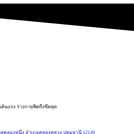
ต้นแรง ร่างกายฟิตถึงขีดสุด
ตำบลคลองหนึ่ง อำเภอคลองหลวง ปทุมธานี 12120