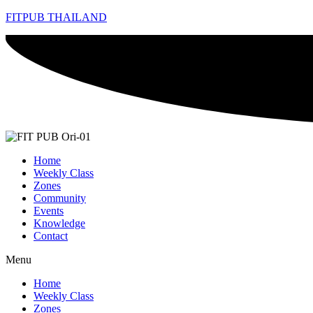
FITPUB THAILAND
Home
Weekly Class
Zones
Community
Events
Knowledge
Contact
Menu
Home
Weekly Class
Zones