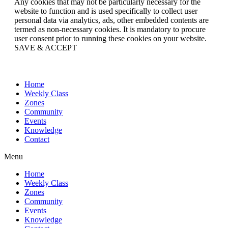
Any cookies that may not be particularly necessary for the
website to function and is used specifically to collect user
personal data via analytics, ads, other embedded contents are
termed as non-necessary cookies. It is mandatory to procure
user consent prior to running these cookies on your website.
SAVE & ACCEPT
Home
Weekly Class
Zones
Community
Events
Knowledge
Contact
Menu
Home
Weekly Class
Zones
Community
Events
Knowledge