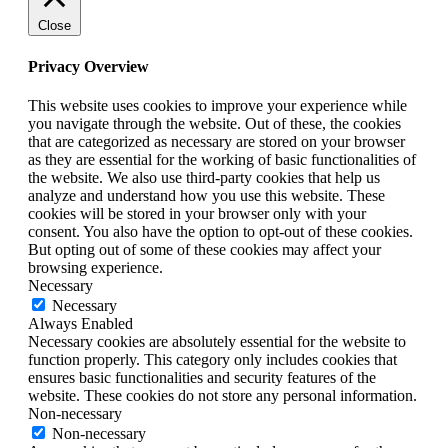
Close
Privacy Overview
This website uses cookies to improve your experience while
you navigate through the website. Out of these, the cookies
that are categorized as necessary are stored on your browser
as they are essential for the working of basic functionalities of
the website. We also use third-party cookies that help us
analyze and understand how you use this website. These
cookies will be stored in your browser only with your
consent. You also have the option to opt-out of these cookies.
But opting out of some of these cookies may affect your
browsing experience.
Necessary
Necessary
Always Enabled
Necessary cookies are absolutely essential for the website to
function properly. This category only includes cookies that
ensures basic functionalities and security features of the
website. These cookies do not store any personal information.
Non-necessary
Non-necessary